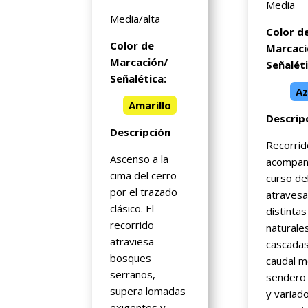
Media
Media/alta
Color d
Color de
Marcaci
Marcación/
Señaléti
Señalética:
Az
Amarillo
Descrip
Descripción
Recorrid
Ascenso a la
acompañ
cima del cerro
curso de
por el trazado
atraves
clásico. El
distintas
recorrido
naturale
atraviesa
cascada
bosques
caudal m
serranos,
sendero 
supera lomadas
y variado
exigentes y