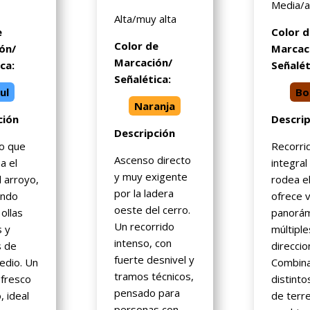
Media/a
Alta/muy alta
e
Color 
Color de
ón/
Marcac
Marcación/
ca:
Señalét
Señalética:
ul
Bo
Naranja
ción
Descri
Descripción
o que
Recorri
Ascenso directo
a el
integral
y muy exigente
l arroyo,
rodea el
por la ladera
ando
ofrece v
oeste del cerro.
 ollas
panorám
Un recorrido
s y
múltiple
intenso, con
s de
direccio
fuerte desnivel y
edio. Un
Combin
tramos técnicos,
fresco
distinto
pensado para
, ideal
de terr
personas con