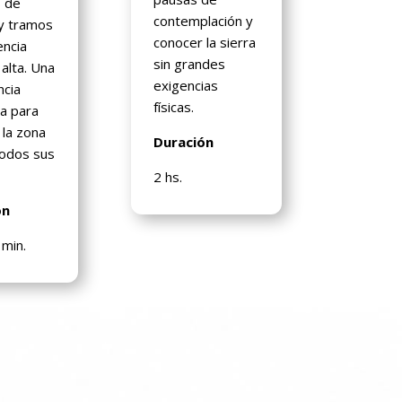
 de
contemplación y
 y tramos
conocer la sierra
encia
sin grandes
alta. Una
exigencias
ncia
físicas.
a para
 la zona
Duración
odos sus
.
2 hs.
ón
 min.