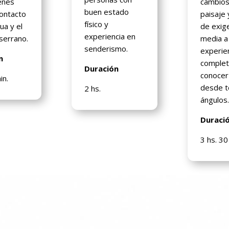
enes
cambios
buen estado
ontacto
paisaje
físico y
ua y el
de exig
experiencia en
serrano.
media a 
senderismo.
experie
n
complet
Duración
conocer
in.
desde t
2 hs.
ángulos
Duraci
3 hs. 30