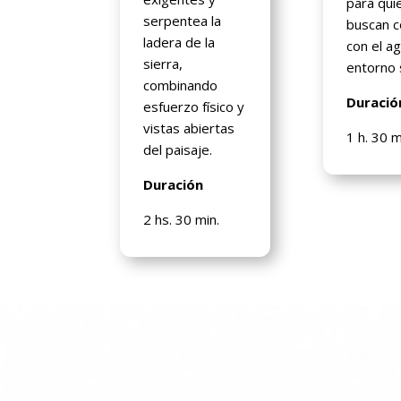
para qui
serpentea la
buscan c
ladera de la
con el ag
sierra,
entorno 
combinando
Duració
esfuerzo físico y
vistas abiertas
1 h. 30 m
del paisaje.
Duración
2 hs. 30 min.