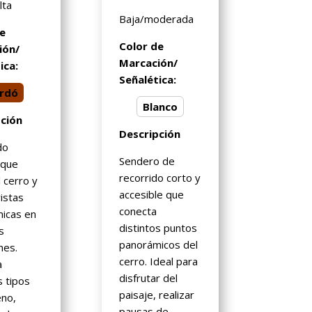
lta
Baja/moderada
de
Color de
ión/
Marcación/
ica:
Señalética:
rdó
Blanco
pción
Descripción
do
Sendero de
 que
recorrido corto y
 cerro y
accesible que
istas
conecta
icas en
distintos puntos
s
panorámicos del
nes.
cerro. Ideal para
a
disfrutar del
s tipos
paisaje, realizar
eno,
pausas de