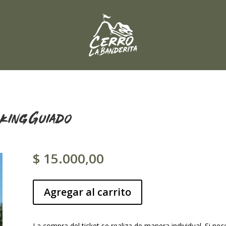
king Guiado
$
15.000,00
Agregar al carrito
La compra del ticket se realiza de manera individual. Si n